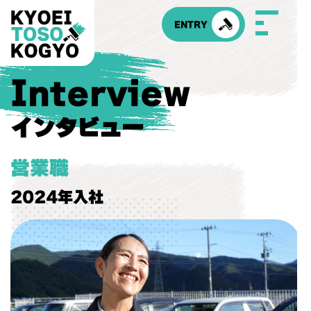
コ
ン
ENTRY
テ
ン
ツ
へ
Interview
ス
ホーム
共栄塗装工業について
キ
ッ
インタビュー
プ
代表挨拶
仕事内容（塗装工）
営業職
2024年入社
仕事内容（営業職）
仕事内容（事務職）
社員インタビュー（塗装工）
社員インタビュー（営業職）