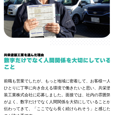
社員インタビュー（事務職）
データで見る共栄塗装工業
募集要項
エントリーフォーム
共栄塗装工業を選んだ理由
数字だけでなく人間関係を大切にしている
こと
前職も営業でしたが、もっと地域に密着して、お客様一人
ひとりに丁寧に向き合える環境で働きたいと思い、共栄塗
装工業株式会社に応募しました。面接では、社内の雰囲気
がよく、数字だけでなく人間関係を大切にしていることが
伝わってきて、「ここでなら長く続けられそう」と感じた