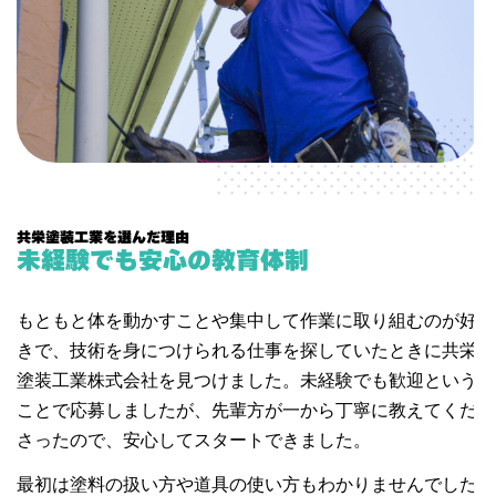
社員インタビュー（事務職）
データで見る共栄塗装工業
募集要項
エントリーフォーム
共栄塗装工業を選んだ理由
未経験でも安心の教育体制
もともと体を動かすことや集中して作業に取り組むのが好
きで、技術を身につけられる仕事を探していたときに共栄
塗装工業株式会社を見つけました。未経験でも歓迎という
ことで応募しましたが、先輩方が一から丁寧に教えてくだ
さったので、安心してスタートできました。
最初は塗料の扱い方や道具の使い方もわかりませんでした