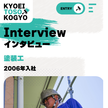
コ
ン
ENTRY
テ
ン
ツ
へ
Interview
ス
ホーム
共栄塗装工業について
キ
ッ
インタビュー
プ
代表挨拶
仕事内容（塗装工）
塗装工
2006年入社
仕事内容（営業職）
仕事内容（事務職）
社員インタビュー（塗装工）
社員インタビュー（営業職）